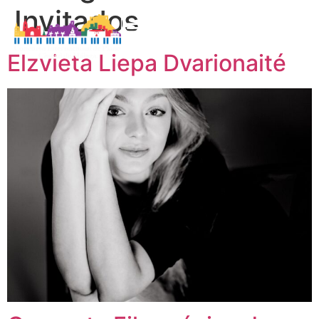
Invitados
Elzvieta Liepa Dvarionaité