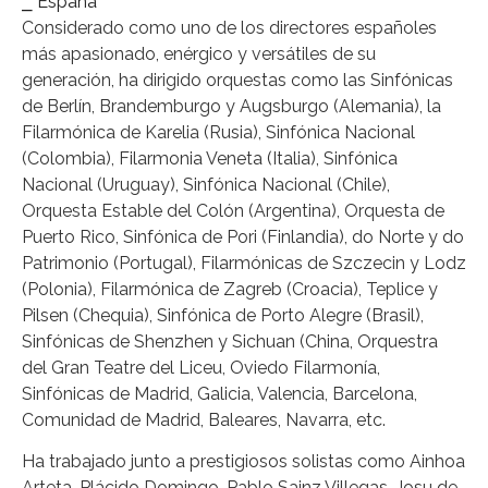
⎯ España
Considerado como uno de los directores españoles
más apasionado, enérgico y versátiles de su
generación, ha dirigido orquestas como las Sinfónicas
de Berlín, Brandemburgo y Augsburgo (Alemania), la
Filarmónica de Karelia (Rusia), Sinfónica Nacional
(Colombia), Filarmonia Veneta (Italia), Sinfónica
Nacional (Uruguay), Sinfónica Nacional (Chile),
Orquesta Estable del Colón (Argentina), Orquesta de
Puerto Rico, Sinfónica de Pori (Finlandia), do Norte y do
Patrimonio (Portugal), Filarmónicas de Szczecin y Lodz
(Polonia), Filarmónica de Zagreb (Croacia), Teplice y
Pilsen (Chequia), Sinfónica de Porto Alegre (Brasil),
Sinfónicas de Shenzhen y Sichuan (China, Orquestra
del Gran Teatre del Liceu, Oviedo Filarmonía,
Sinfónicas de Madrid, Galicia, Valencia, Barcelona,
Comunidad de Madrid, Baleares, Navarra, etc.
Ha trabajado junto a prestigiosos solistas como Ainhoa
Arteta, Plácido Domingo, Pablo Sainz Villegas, Josu de