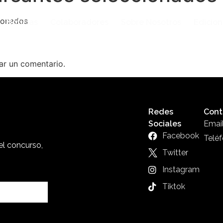
ionados
Noticias
Colaboradores
Sobre Nosotros
Edicion
ar un comentario.
Redes
Cont
Sociales
Emai
Facebook
Telé
el concurso,
Twitter
Instagram
Tiktok