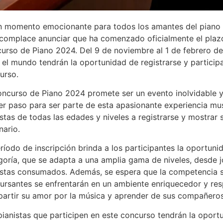
n momento emocionante para todos los amantes del piano y
complace anunciar que ha comenzado oficialmente el plazo 
urso de Piano 2024. Del 9 de noviembre al 1 de febrero de
 el mundo tendrán la oportunidad de registrarse y participa
urso.
oncurso de Piano 2024 promete ser un evento inolvidable y 
er paso para ser parte de esta apasionante experiencia musi
istas de todas las edades y niveles a registrarse y mostrar 
nario.
eríodo de inscripción brinda a los participantes la oportuni
goría, que se adapta a una amplia gama de niveles, desde
istas consumados. Además, se espera que la competencia s
ursantes se enfrentarán en un ambiente enriquecedor y re
artir su amor por la música y aprender de sus compañeros
pianistas que participen en este concurso tendrán la oport