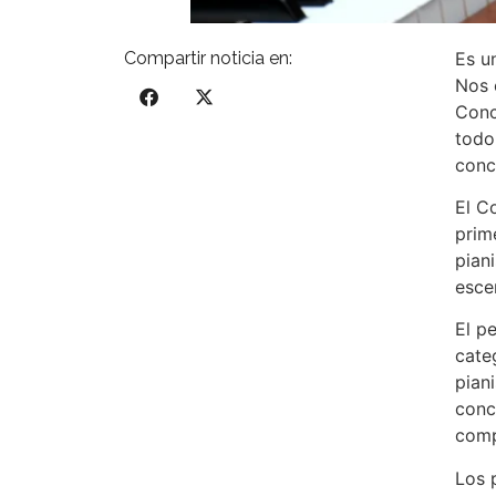
Compartir noticia en:
Es u
Nos 
Conc
todo
conc
El C
prim
pian
esce
El p
cate
pian
conc
comp
Los 