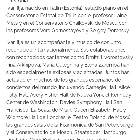
⎯ Estonia
Ivari Ilja, nacido en Tallin (Estonia), estudió piano en el
Conservatorio Estatal de Tallin con el profesor Laine
Mets y en el Conservatorio Chaikovski de Moscú con
las profesoras Vera Gornostayeva y Sergey Dorensky.
Ivari Ilja es un acompañante y músico de conjunto
reconocido internacionalmente. Sus colaboraciones
con reconocidos cantantes como Dmitri Hvorostovsky,
Irina Arkhipova, Maria Guleghina y Elena Zaremba han
sido especialmente exitosas y aclamadas. Juntos han
actuado en muchos de los grandes escenarios de
conciertos del mundo, incluyendo Carnegie Hall, Alice
Tully Hall, Avery Fisher Hall de Nueva York, el Kennedy
Center de Washington, Davies Symphony Hall San
Francisco, La Scala de Milán, Queen Elizabeth Hall y
Wigmore Hall de Londres, el Teatro Bolshói de Moscú,
las grandes salas de la Filarmónica de San Petersburgo
y el Conservatorio de Moscú, Staatsoper Hamburgo,
Deutsche Oper Berlin, Suntory Hall de Tokio,