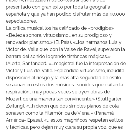
presentado con gran éxito por toda la geografía
española y que ya han podido disfrutar más de 40.000
espectadores.
La crítica musical los ha calificado de «prodigios»:
«Belleza sonora, virtuosismo… en su prodigioso y
renovador pianismo.» (El País). «…los hermanos Luis y
Víctor del Valle que, con la Valse de Ravel, superaron la
barrera del sonido logrando tímbricas mágicas.»
(Alerta, Santander). «….magistral fue la interpretación de
Víctor y Luis del Valle. Espléndido virtuosismo, inaudita
disposición al riesgo y la más alta seguridad de estilo
se aúnan en estos dos músicos….sonidos que quitan la
respiración….muy pocas veces se oyen obras de
Mozart de una manera tan convincente.» (Stuttgarter
Zeitung). «….hicieron que dos simples pianos de cola
sonasen como la Filarmónica de Viena.» (Panamá
América- Epasa). «… estos magníficos respetan estilos
y técnicas, pero dejan muy clara su propia voz, que es