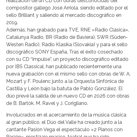
realización de un CD con obras desconocidas del
compositor gallego José Arriola, siendo editado por el
sello Brilliant y saliendo al mercado discográfico en
2019.
Además, han grabado para TVE, RNE «Radio Clásica»,
Catalunya Radio, BR (Radio de Baviera), SWR (Süden-
Westen Radio), Rádio Klasika (Slovakia) y para el sello
discográfico SONY España. Tras el éxito cosechado
con su CD “Impulse”, un proyecto discográfico editado
por IBS Classical, han publicado recientemente una
nueva grabación con el mismo sello con obras de W. A.
Mozart y F. Poulenc junto a la Orquesta Sinfónica de
Castilla y León bajo la batuta de Pablo González. El
dúo prevé la salida de un nuevo CD en 2026 con obras
de B. Bartók, M. Ravel y J. Corigliano.
Involucrados en el acercamiento de la música clásica
al gran público, el Dúo del Valle ha creado junto a la
cantante Pasión Vega el espectáculo «2 Pianos con
Pasión», mestizaje músico-teatral que ha sido